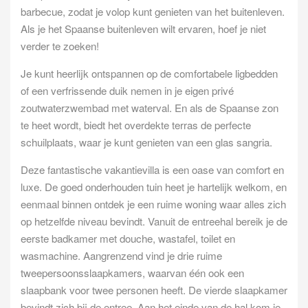
barbecue, zodat je volop kunt genieten van het buitenleven.
Als je het Spaanse buitenleven wilt ervaren, hoef je niet
verder te zoeken!
Je kunt heerlijk ontspannen op de comfortabele ligbedden
of een verfrissende duik nemen in je eigen privé
zoutwaterzwembad met waterval. En als de Spaanse zon
te heet wordt, biedt het overdekte terras de perfecte
schuilplaats, waar je kunt genieten van een glas sangria.
Deze fantastische vakantievilla is een oase van comfort en
luxe. De goed onderhouden tuin heet je hartelijk welkom, en
eenmaal binnen ontdek je een ruime woning waar alles zich
op hetzelfde niveau bevindt. Vanuit de entreehal bereik je de
eerste badkamer met douche, wastafel, toilet en
wasmachine. Aangrenzend vind je drie ruime
tweepersoonsslaapkamers, waarvan één ook een
slaapbank voor twee personen heeft. De vierde slaapkamer
bevindt zich bij de entree. Aan het einde van de hal kom je