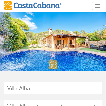
®
CostaCabana
Toggl
Villa Alba