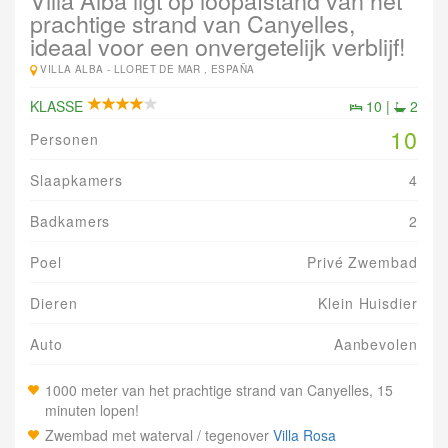
Villa Alba ligt op loopafstand van het
prachtige strand van Canyelles,
ideaal voor een onvergetelijk verblijf!
VILLA ALBA -
LLORET DE MAR , ESPAÑA
KLASSE
10 |
2
10
Personen
Slaapkamers
4
Badkamers
2
Poel
Privé Zwembad
Dieren
Klein Huisdier
Auto
Aanbevolen
1000 meter van het prachtige strand van Canyelles, 15
minuten lopen!
Zwembad met waterval / tegenover
Villa Rosa