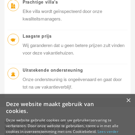
Prachtige villa's
Elke villa wordt geïnspecteerd door onze
kwaliteitsmanagers.
Laagste prijs
Wij garanderen dat u geen betere prijzen zult vinden
voor deze vakantiehuizen.
Uitstekende ondersteuning
Onze ondersteuning is ongeëvenaard en gaat door
tot na uw vakantieverblijf.
×
Deze website maakt gebruik van
cookies.
Deze website gebruikt cookies om uw gebruikerservaring te
®
© CostaCabana Holiday Homes
2013-2026
verbeteren. Door onze website te gebruiken, stemt u in met alle
Voor meer informatie kunt u ons een e-mail sturen:
cookies in overeenstemming met ons Cookiebeleid.
Lees verder
info@costacabana.com