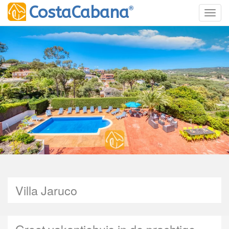
®
CostaCabana
Toggl
Villa Jaruco