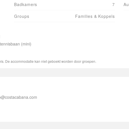
Badkamers
7
Au
Groups
Families & Koppels
l
 tennisbaan (mini)
els. De accommodatie kan niet geboekt worden door groepen.
fo@costacabana.com