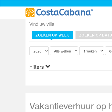
®
CostaCabana
Vind uw villa
ZOEKEN OP WEEK
ZOEKEN OP DAT
Filters
Vakantieverhuur op h