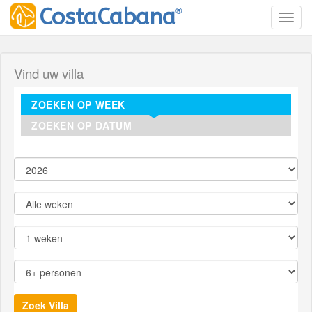
®
CostaCabana
Toggl
Vind uw villa
ZOEKEN OP WEEK
ZOEKEN OP DATUM