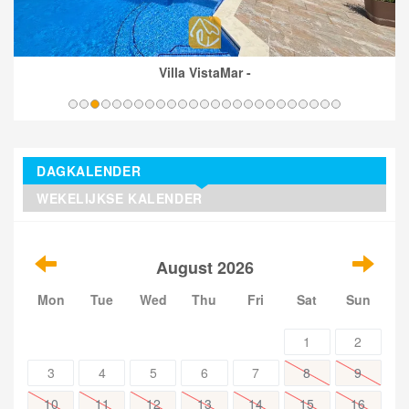
Villa VistaMar -
DAGKALENDER
WEKELIJKSE KALENDER
August 2026
Mon
Tue
Wed
Thu
Fri
Sat
Sun
1
2
3
4
5
6
7
8
9
10
11
12
13
14
15
16