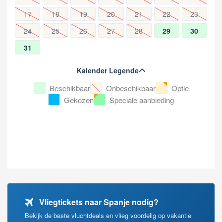
17
18
19
20
21
22
23
24
25
26
27
28
29
30
31
Kalender Legende
Beschikbaar
Onbeschikbaar
Optie
Gekozen
Speciale aanbieding
Vliegtickets naar Spanje nodig?
Bekijk de beste vluchtdeals en vlieg voordelig op vakantie