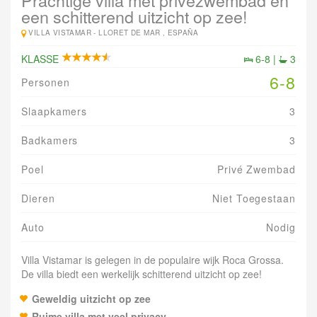
Prachtige villa met privézwembad en
een schitterend uitzicht op zee!
VILLA VISTAMAR -
LLORET DE MAR , ESPAÑA
KLASSE
6-8 |
3
6-8
Personen
Slaapkamers
3
Badkamers
3
Poel
Privé Zwembad
Dieren
Niet Toegestaan
Auto
Nodig
Villa Vistamar is gelegen in de populaire wijk Roca Grossa.
De villa biedt een werkelijk schitterend uitzicht op zee!
Geweldig uitzicht op zee
Ruime villa met veel privacy