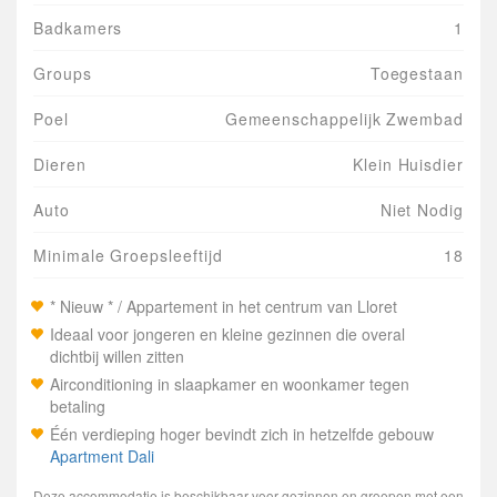
Badkamers
1
Groups
Toegestaan
Poel
Gemeenschappelijk Zwembad
Dieren
Klein Huisdier
Auto
Niet Nodig
Minimale Groepsleeftijd
18
* Nieuw * / Appartement in het centrum van Lloret
Ideaal voor jongeren en kleine gezinnen die overal
dichtbij willen zitten
Airconditioning in slaapkamer en woonkamer tegen
betaling
Één verdieping hoger bevindt zich in hetzelfde gebouw
Apartment Dali
Deze accommodatie is beschikbaar voor gezinnen en groepen met een