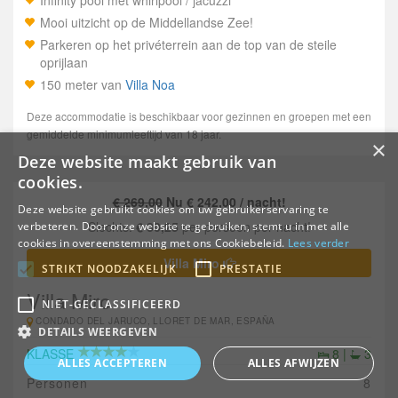
Infinity pool met whirlpool / jacuzzi
Mooi uitzicht op de Middellandse Zee!
Parkeren op het privéterrein aan de top van de steile
oprijlaan
150 meter van
Villa Noa
Deze accommodatie is beschikbaar voor gezinnen en groepen met een
gemiddelde minimumleeftijd van 18 jaar.
×
Deze website maakt gebruik van
cookies.
€ 269,00
Nu € 242,00 / nacht!
Deze website gebruikt cookies om uw gebruikerservaring te
Slechts:
€ 30,25
per persoon per nacht!
verbeteren. Door onze website te gebruiken, stemt u in met alle
cookies in overeenstemming met ons Cookiebeleid.
Lees verder
Villa Miro
STRIKT NOODZAKELIJK
PRESTATIE
Villa Miro
NIET-GECLASSIFICEERD
CONDADO DEL JARUCO, LLORET DE MAR, ESPAÑA
DETAILS WEERGEVEN
KLASSE
8 |
3
ALLES ACCEPTEREN
ALLES AFWIJZEN
Personen
8