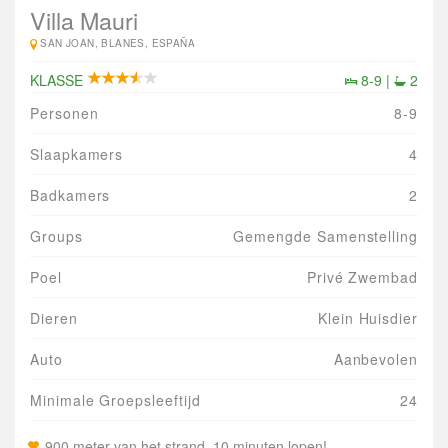
Villa Mauri
SAN JOAN, BLANES, ESPAÑA
KLASSE
8-9 |
2
Personen
8-9
Slaapkamers
4
Badkamers
2
Groups
Gemengde Samenstelling
Poel
Privé Zwembad
Dieren
Klein Huisdier
Auto
Aanbevolen
Minimale Groepsleeftijd
24
900 meter van het strand, 10 minuten lopen!