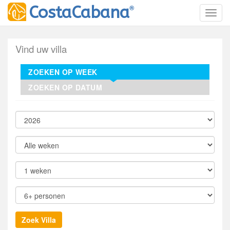
®
CostaCabana
Toggl
Vind uw villa
ZOEKEN OP WEEK
ZOEKEN OP DATUM