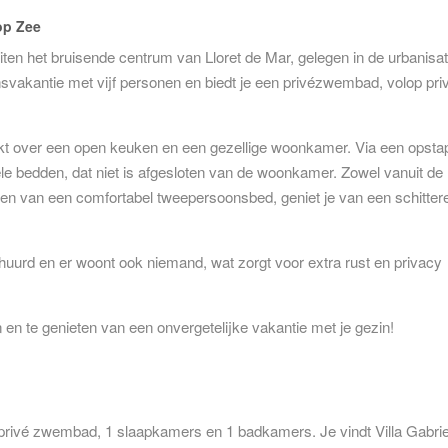
 op Zee
iten het bruisende centrum van Lloret de Mar, gelegen in de urbanisat
nsvakantie met vijf personen en biedt je een privézwembad, volop pri
kt over een open keuken en een gezellige woonkamer. Via een opsta
uele bedden, dat niet is afgesloten van de woonkamer. Zowel vanuit de
ien van een comfortabel tweepersoonsbed, geniet je van een schitter
huurd en er woont ook niemand, wat zorgt voor extra rust en privacy
n en te genieten van een onvergetelijke vakantie met je gezin!
 privé zwembad, 1 slaapkamers en 1 badkamers. Je vindt Villa Gabriel