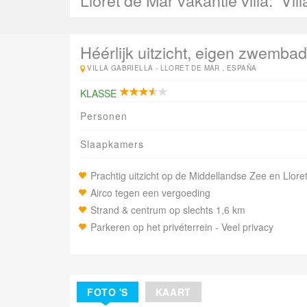
Lloret de Mar vakantie villa:
Vill
Héérlijk uitzicht, eigen zwembad 
VILLA GABRIELLA -
LLORET DE MAR , ESPAÑA
KLASSE
Personen
Slaapkamers
Prachtig uitzicht op de Middellandse Zee en Llore
Airco tegen een vergoeding
Strand & centrum op slechts 1,6 km
Parkeren op het privéterrein - Veel privacy
FOTO 'S
KAART