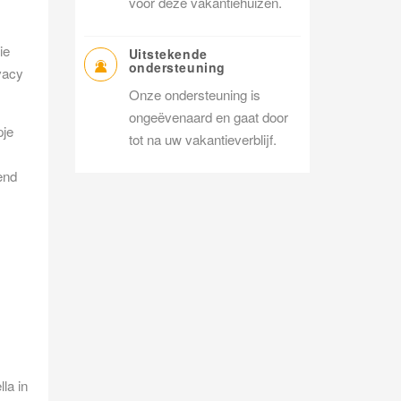
voor deze vakantiehuizen.
ie
Uitstekende
ondersteuning
vacy
Onze ondersteuning is
ongeëvenaard en gaat door
pje
tot na uw vakantieverblijf.
end
la in