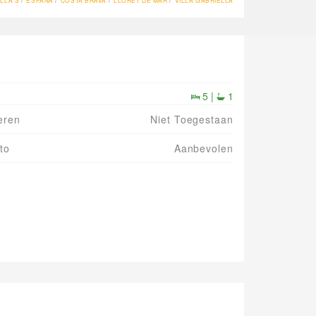
LLA'S
ESPAÑA
COSTA BRAVA
LLORET DE MAR
VILLA GABRIELLA
5 |
1
eren
Niet Toegestaan
to
Aanbevolen