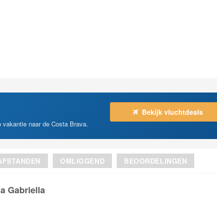
Bekijk vluchtdeals
op vakantie naar de Costa Brava.
AFSTANDEN
OMLIGGEND
BEOORDELINGEN
la Gabriella